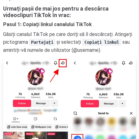
Urmați pașii de mai jos pentru a descărca
videoclipuri TikTok în vrac:
Pasul 1: Copiați linkul canalului TikTok
Găsiți canalul TikTok pe care doriți să îl descărcați. Atingeți
pictograma
și selectați
sau
Partajați
Copiați linkul
amintiți-vă numele de utilizator (@username).