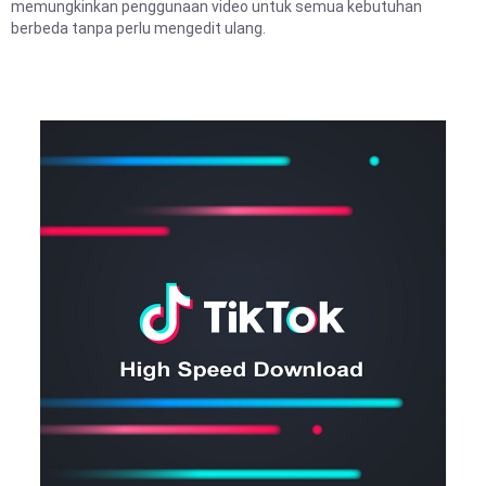
memungkinkan penggunaan video untuk semua kebutuhan
berbeda tanpa perlu mengedit ulang.